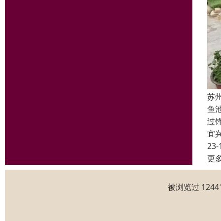
苏
鱼
过
宜
23-
更
被浏览过 124