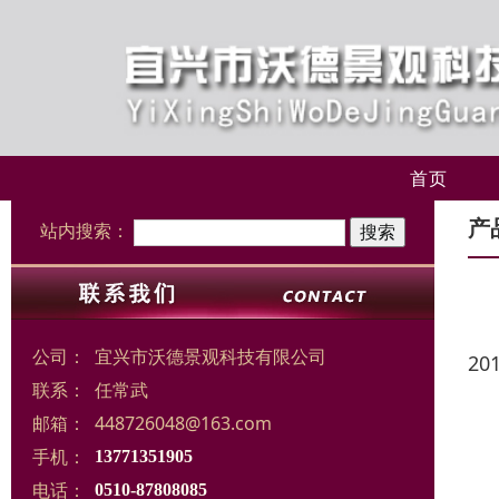
首页
产
站内搜索：
公司：
宜兴市沃德景观科技有限公司
20
联系：
任常武
邮箱：
448726048@163.com
手机：
13771351905
电话：
0510-87808085