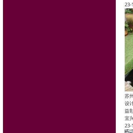
23-
苏
设
益
宜
23-