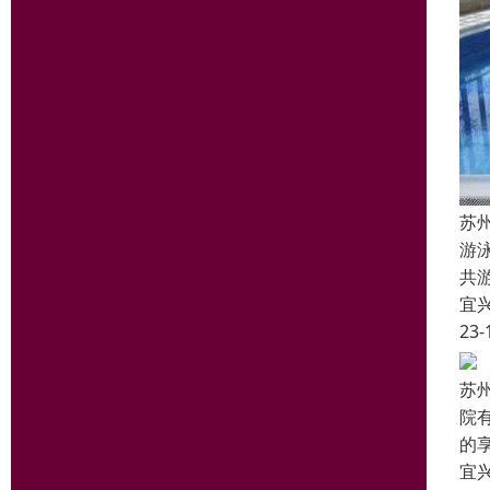
苏
游
共
宜
23-
苏
院
的
宜