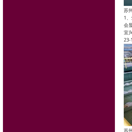
苏
1
会
宜
23-
苏