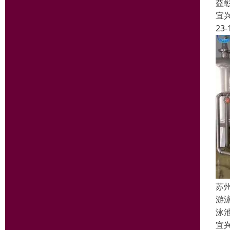
益
宜
23-
苏
游
泳
宜