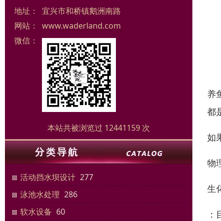
地址：
宜兴市和桥镇鹅洲南路
网站：
www.waderland.com
微信：
养
都
本站共被浏览过 12441159 次
如
物
活动挡水坝设计
277
生
泳池水处理
286
软水设备
60
：