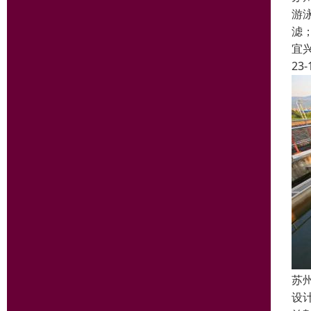
游
滤
宜
23-
苏
设