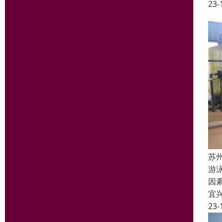
23-
苏
游
因
宜
23-