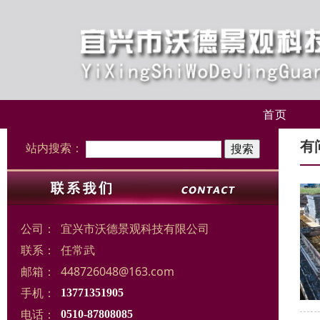
首页
有
站内搜索：
公司：
宜兴市沃德景观科技有限公司
联系：
任常武
邮箱：
448726048@163.com
手机：
13771351905
电话：
0510-87808085