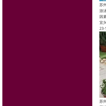
苏
游
因
宜
23-
苏