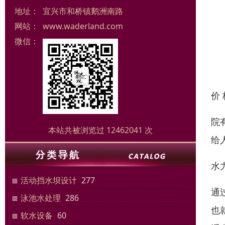
地址：
宜兴市和桥镇鹅洲南路
网站：
www.waderland.com
微信：
价
院
本站共被浏览过 12462041 次
给
水
活动挡水坝设计
277
通
泳池水处理
286
也
软水设备
60