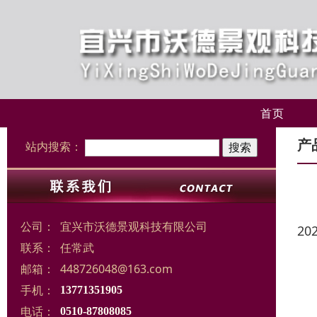
首页
产
站内搜索：
公司：
宜兴市沃德景观科技有限公司
20
联系：
任常武
邮箱：
448726048@163.com
手机：
13771351905
电话：
0510-87808085