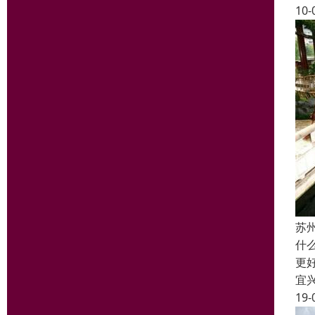
10-
苏
什
更
宜
19-