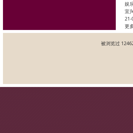
娱乐
宜
21-
更
被浏览过 124