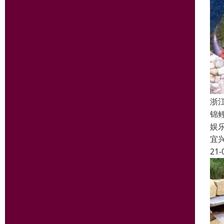
浙
锦鲤
娱乐
宜
21-