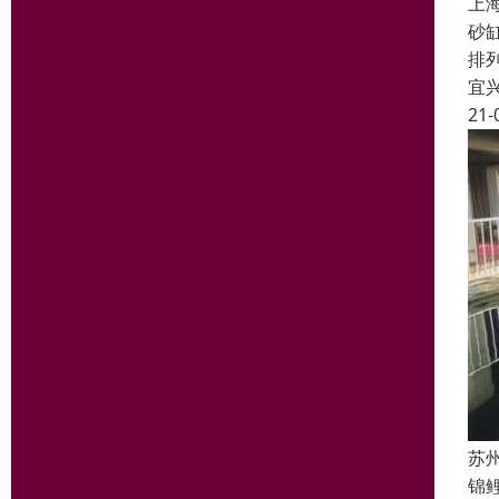
上
砂
排
宜
21-
苏
锦鲤