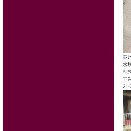
苏
水坝
型
宜
21-