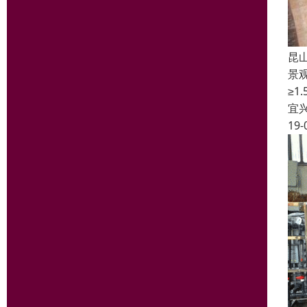
昆
景观
≥1
宜
19-