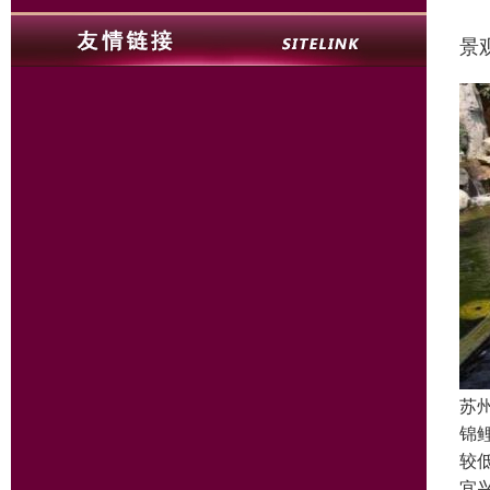
景
苏
锦
较
宜