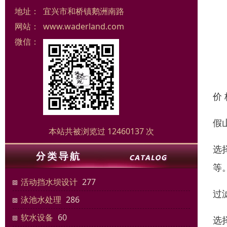
地址：
宜兴市和桥镇鹅洲南路
网站：
www.waderland.com
微信：
价
假
本站共被浏览过 12460137 次
选
等
活动挡水坝设计
277
过
泳池水处理
286
软水设备
60
选