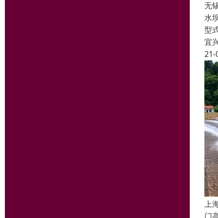
无
水坝
型
宜
21-
上
门高