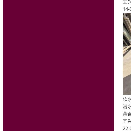
宜
14-
软
潜
藕
宜
22-