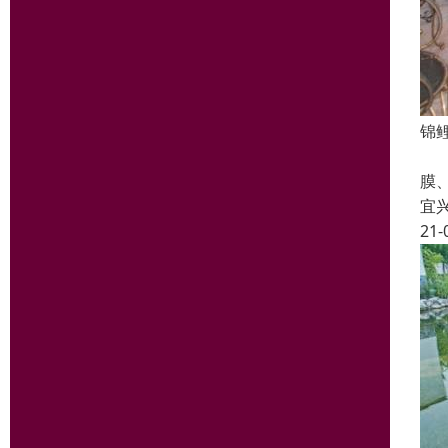
锦
景
膜、
宜
21-