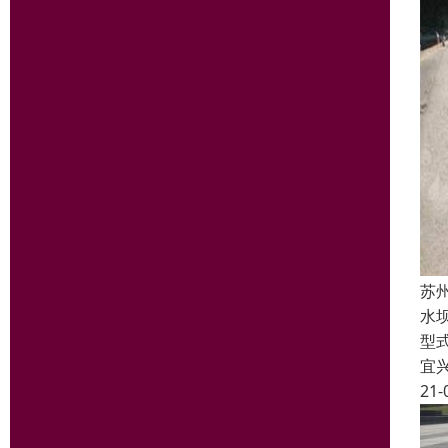
苏
水坝
型
宜
21-