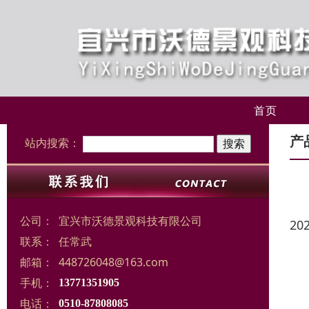
首页
产
站内搜索：
公司：
宜兴市沃德景观科技有限公司
20
联系：
任常武
邮箱：
448726048@163.com
手机：
13771351905
电话：
0510-87808085