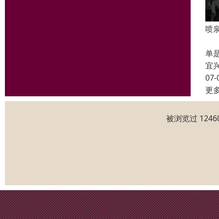
喷
我
单
宜
07-
更
被浏览过 124