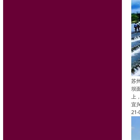
苏
坝
上
宜
21-