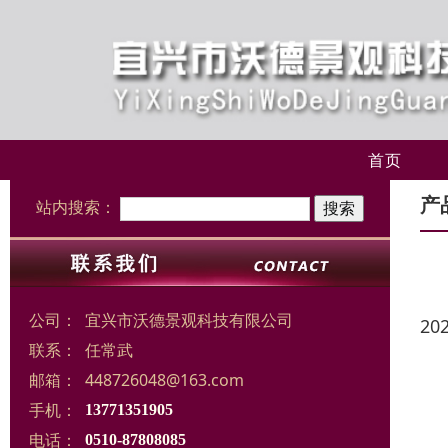
首页
产
站内搜索：
公司：
宜兴市沃德景观科技有限公司
20
联系：
任常武
邮箱：
448726048@163.com
手机：
13771351905
电话：
0510-87808085