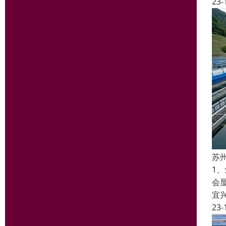
23-
苏
1
会
宜
23-