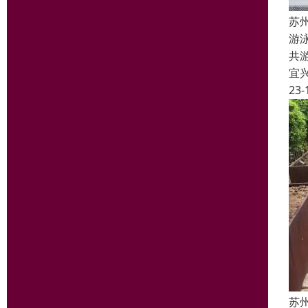
苏
游
共
宜
23-
苏