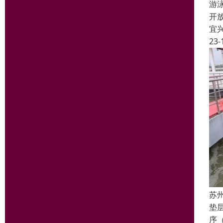
游
开
宜
23-
苏
垫
序