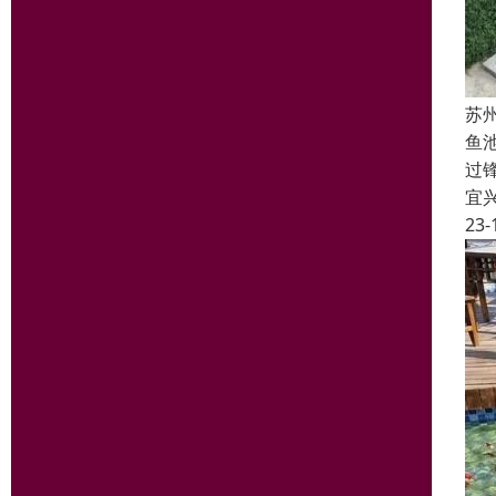
苏
鱼
过
宜
23-