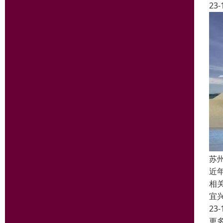
23-
苏
近
相
宜
23-
更