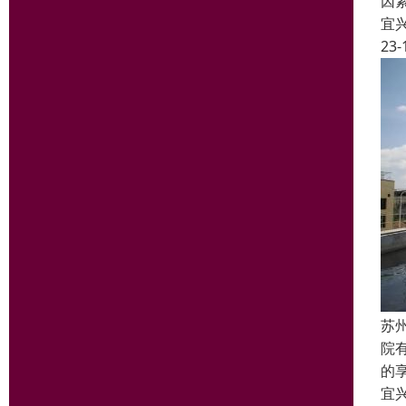
因
宜
23-
苏
院
的
宜