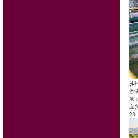
苏
游
滤
宜
23-