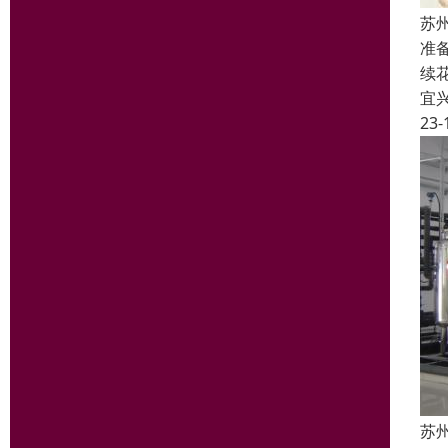
苏
准
续
宜
23-
苏